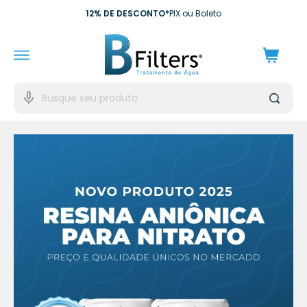
12% DE DESCONTO*
PIX ou Boleto
FRETE GRÁTIS*
para Estado de São Paulo
10X SEM JUROS*
no cartão de crédito
10% DE CASHBACK
Para próxima compra
EXCLUSIVO EMPRESAS*
para CNPJ